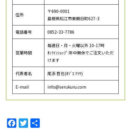
〒690-0001
住所
島根県松江市東朝日町627-3
電話番号
0852-33-7786
毎週日・月・火曜以外 10-17時
営業時間
ｵﾝﾗｲﾝｼｮｯﾌﾟ:年中無休でご注文いただ
けます
代表者名
尾添 哲也(ｵｿﾞｴ ﾃﾂﾔ)
E-mail
info@serukuru.com
F
T
共