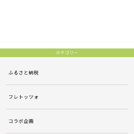
a
w
有
c
itt
e
er
b
o
o
カテゴリー
k
ふるさと納税
フレトッツォ
コラボ企画