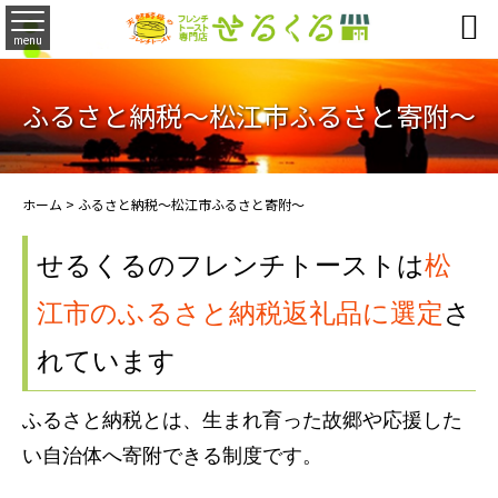

menu
ふるさと納税～松江市ふるさと寄附～
ホーム
>
ふるさと納税～松江市ふるさと寄附～
せるくるのフレンチトーストは
松
江市のふるさと納税返礼品に選定
さ
れています
ふるさと納税とは、生まれ育った故郷や応援した
い自治体へ寄附できる制度です。