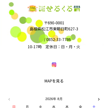
〒690-0001
島根県松江市東朝日町627-3
/
0852-33-7786
10-17時 定休日：日・月・火
MAPを見る
2026年 8月
日
月
火
水
木
金
土